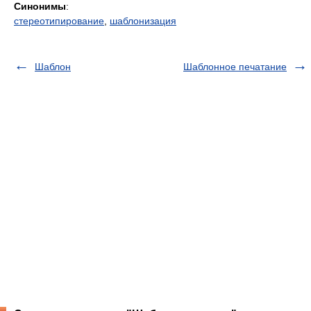
Синонимы
:
стереотипирование
,
шаблонизация
Шаблон
Шаблонное печатание