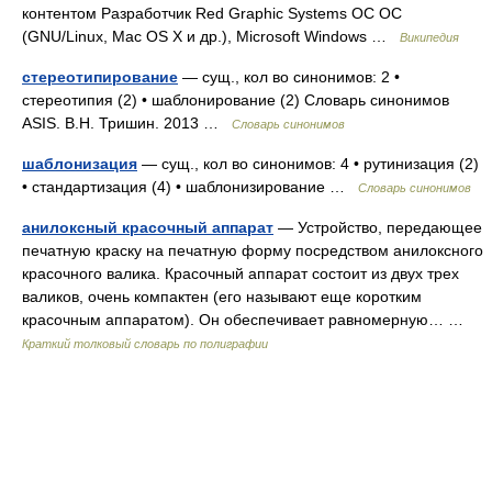
контентом Разработчик Red Graphic Systems ОС ОС
(GNU/Linux, Mac OS X и др.), Microsoft Windows …
Википедия
стереотипирование
— сущ., кол во синонимов: 2 •
стереотипия (2) • шаблонирование (2) Словарь синонимов
ASIS. В.Н. Тришин. 2013 …
Словарь синонимов
шаблонизация
— сущ., кол во синонимов: 4 • рутинизация (2)
• стандартизация (4) • шаблонизирование …
Словарь синонимов
анилоксный красочный аппарат
— Устройство, передающее
печатную краску на печатную форму посредством анилоксного
красочного валика. Красочный аппарат состоит из двух трех
валиков, очень компактен (его называют еще коротким
красочным аппаратом). Он обеспечивает равномерную… …
Краткий толковый словарь по полиграфии